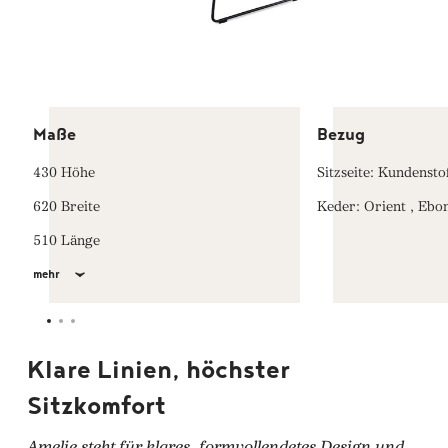
Maße
Bezug
430 Höhe
Sitzseite: Kundensto
620 Breite
Keder: Orient , Ebo
510 Länge
mehr
Klare Linien, höchster
Sitzkomfort
Amelie steht für klares, formvollendetes Design und