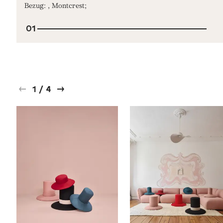
Bezug: , Montcrest;
01
1
/
4